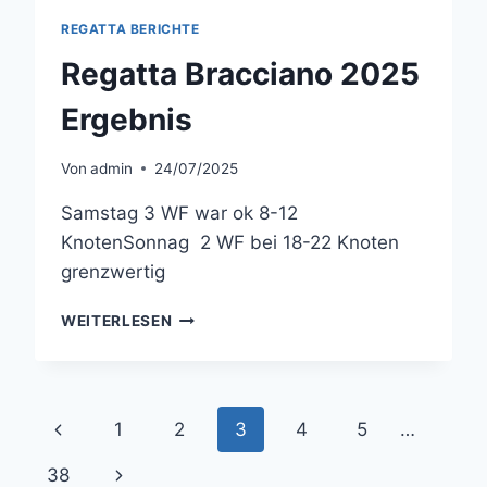
REGATTA BERICHTE
Regatta Bracciano 2025
Ergebnis
Von
admin
24/07/2025
Samstag 3 WF war ok 8-12
KnotenSonnag 2 WF bei 18-22 Knoten
grenzwertig
REGATTA
WEITERLESEN
BRACCIANO
2025
ERGEBNIS
Seitennavigation
Vorherige
1
2
3
4
5
…
Seite
Nächste
38