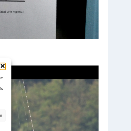
um
Ds
en