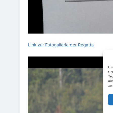
Link zur Fotogallerie der Regatta
Um 
Ger
Tec
auf
zur