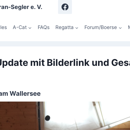
an-Segler e. V.
les
A-Cat
FAQs
Regatta
Forum/Boerse
Update mit Bilderlink und Ge
am Wallersee