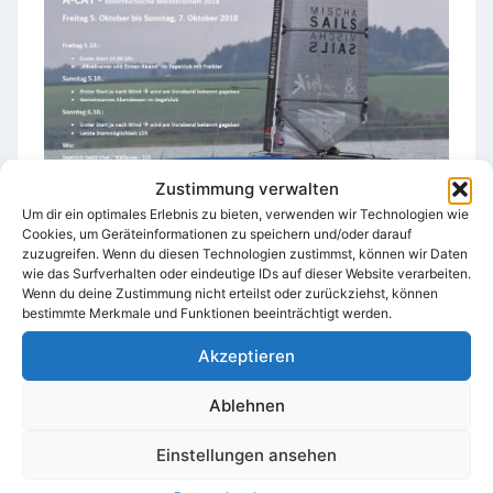
Zustimmung verwalten
Um dir ein optimales Erlebnis zu bieten, verwenden wir Technologien wie
Cookies, um Geräteinformationen zu speichern und/oder darauf
zuzugreifen. Wenn du diesen Technologien zustimmst, können wir Daten
Ausschreibung als PDF
wie das Surfverhalten oder eindeutige IDs auf dieser Website verarbeiten.
Wenn du deine Zustimmung nicht erteilst oder zurückziehst, können
bestimmte Merkmale und Funktionen beeinträchtigt werden.
http://segelclub-
Akzeptieren
seekirchen.at/portfolio_page/a-cat-regatta/
Ablehnen
Einstellungen ansehen
Beitragsnavigation
ZURÜCK
WEITER