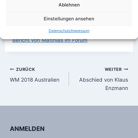
Ablehnen
Einstellungen ansehen
Datenschutz
Impressum
Bericht von Matthias im Forum
Beitragsnavigation
ZURÜCK
WEITER
WM 2018 Australien
Abschied von Klaus
Enzmann
ANMELDEN