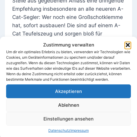
Stelle aus gegebenem Anlass eine dringende
Empfehlung insbesondere an alle neueren A-
Cat-Segler: Wer noch eine Großschotklemme
hat, sofort ausbauen! Die sind auf einem A-
Cat Teufelszeug und sorgen bloß für
Kenterungen und Unkontrollierbarkeit.
Zustimmung verwalten
Um dir ein optimales Erlebnis zu bieten, verwenden wir Technologien wie
Cookies, um Geräteinformationen zu speichern und/oder darauf
Bei der Siegerehrung gab es zunächst
zuzugreifen. Wenn du diesen Technologien zustimmst, können wir Daten
Unklarheit. Da keine Jury vor Ort war, konnte
wie das Surfverhalten oder eindeutige IDs auf dieser Website verarbeiten.
Wenn du deine Zustimmung nicht erteilst oder zurückziehst, können
Georgs Antrag auf Wiedergutmachung nicht
bestimmte Merkmale und Funktionen beeinträchtigt werden.
verhandelt werden. Somit wäre er aufgrund
Akzeptieren
einer DNF-Wertung nur Gesamtzweiter
geworden. Doch in der A-Cat-Klasse wird so
Ablehnen
etwas unbürokratisch geregelt, man nahm
einfach an, dass Georg den
Einstellungen ansehen
Wiedergutmachungsantrag gewinnt, und so
Datenschutz
Impressum
konnte er als nach sechs gewerteten