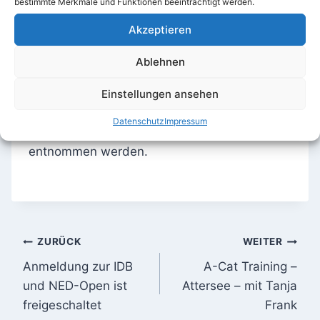
bestimmte Merkmale und Funktionen beeinträchtigt werden.
Akzeptieren
Ablehnen
Einstellungen ansehen
Die Bankverbindung kann der Beilage im
Datenschutz
Impressum
gerade versendeten VDAC-Kalender 2025
entnommen werden.
Beitragsnavigation
ZURÜCK
WEITER
Anmeldung zur IDB
A-Cat Training –
und NED-Open ist
Attersee – mit Tanja
freigeschaltet
Frank